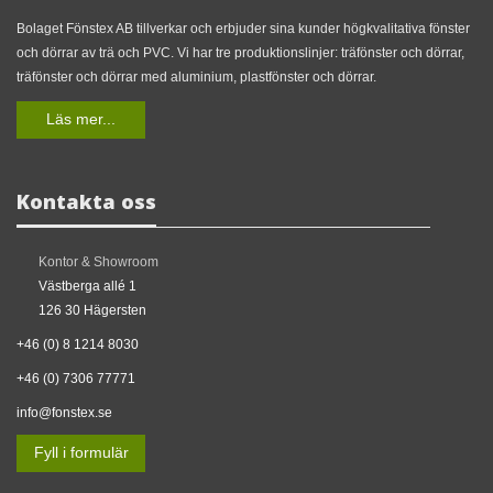
Bolaget Fönstex AB tillverkar och erbjuder sina kunder högkvalitativa fönster
och dörrar av trä och PVC. Vi har tre produktionslinjer: träfönster och dörrar,
träfönster och dörrar med aluminium, plastfönster och dörrar.
Läs mer...
Kontakta oss
Kontor & Showroom
Västberga allé 1
126 30 Hägersten
+46 (0) 8 1214 8030
+46 (0) 7306 77771
info@fonstex.se
Fyll i formulär