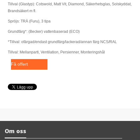
Tillval (Glastyp): Cotswold, Matt Vit, Diamond, Säkerhetsglas, Solskyddat,
Brandsäkert m fl.
Spröjs: TRÄ (Furu), 3 tipa
Grundfärg*: (Becker) vattenbaserad (ECO)
*Tillval: ofärgad/endast grundfärg/lackerad/annan färg NCS/RAL
Tillval: Mellanparti, Ventilation, Persienner, Monteringshål
Få offert
Om oss