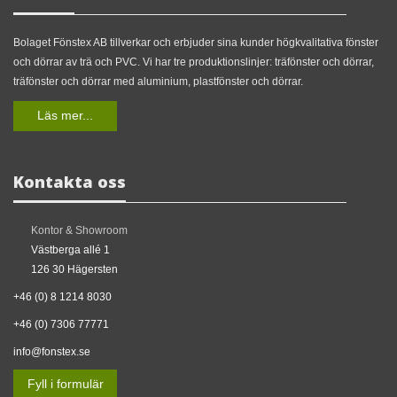
Bolaget Fönstex AB tillverkar och erbjuder sina kunder högkvalitativa fönster
och dörrar av trä och PVC. Vi har tre produktionslinjer: träfönster och dörrar,
träfönster och dörrar med aluminium, plastfönster och dörrar.
Läs mer...
Kontakta oss
Kontor & Showroom
Västberga allé 1
126 30 Hägersten
+46 (0) 8 1214 8030
+46 (0) 7306 77771
info@fonstex.se
Fyll i formulär