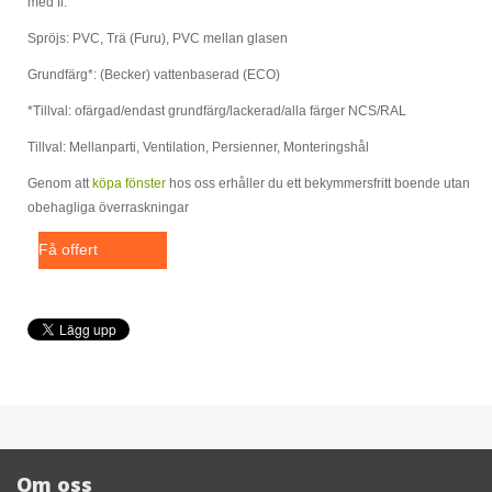
med fl.
Spröjs: PVC, Trä (Furu), PVC mellan glasen
Grundfärg*: (Becker) vattenbaserad (ECO)
*Tillval: ofärgad/endast grundfärg/lackerad/alla färger NCS/RAL
Tillval: Mellanparti, Ventilation, Persienner, Monteringshål
Genom att
köpa fönster
hos oss erhåller du ett bekymmersfritt boende utan
obehagliga överraskningar
Få offert
Om oss